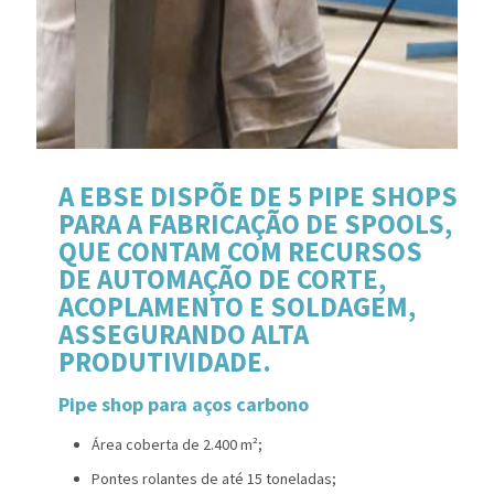
A EBSE DISPÕE DE 5 PIPE SHOPS
PARA A FABRICAÇÃO DE SPOOLS,
QUE CONTAM COM RECURSOS
DE AUTOMAÇÃO DE CORTE,
ACOPLAMENTO E SOLDAGEM,
ASSEGURANDO ALTA
PRODUTIVIDADE.
Pipe shop para aços carbono
Área coberta de 2.400 m²;
Pontes rolantes de até 15 toneladas;