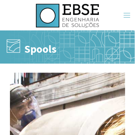
Spools
Spools