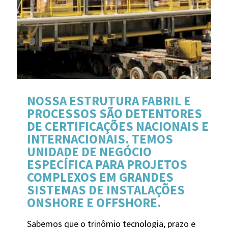
NOSSA ESTRUTURA FABRIL E
PROCESSOS SÃO DETENTORES
DE CERTIFICAÇÕES NACIONAIS E
INTERNACIONAIS. TEMOS
UNIDADE DE NEGÓCIO
ESPECÍFICA PARA PROJETOS
COMPLEXOS EM GRANDES
SISTEMAS DE INSTALAÇÕES
ONSHORE E OFFSHORE.
Sabemos que o trinômio tecnologia, prazo e